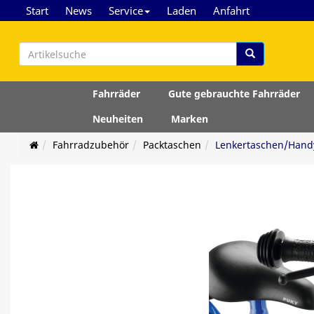
Start
News
Service
Laden
Anfahrt
Fahrräder
Gute gebrauchte Fahrräder
Neuheiten
Marken
Fahrradzubehör
Packtaschen
Lenkertaschen/Hand