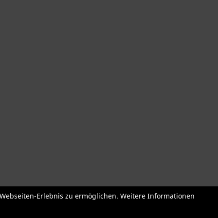
der
Roller + Laufräder
Fahrradzubehör
Fahrradteile
Bekleidu
e Webseiten-Erlebnis zu ermöglichen. Weitere Informationen