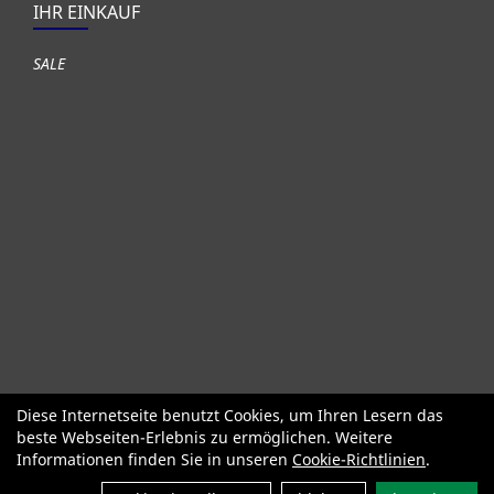
IHR EINKAUF
SALE
Diese Internetseite benutzt Cookies, um Ihren Lesern das
Fahrräder
Gute gebrauchte Fahrräder
Roller + Laufräder
beste Webseiten-Erlebnis zu ermöglichen. Weitere
Fahrradzubehör
Fahrradteile
Bekleidung Helme Schuhe
Informationen finden Sie in unseren
Cookie-Richtlinien
.
SALE
Neuheiten