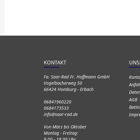
KONTAKT
UNS
Fa. Saar-Rad Fr. Hoffmann GmbH
Kont
Vogelbacherweg 50
Anfah
66424 Homburg - Erbach
Daten
AGB
06841960220
Batte
0684173533
info@saar-rad.de
Impr
Von März bis Oktober
Montag - Freitag:
9.00 - 18.00 Uhr