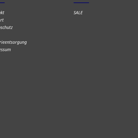
akt
SALE
rt
schutz
rieentsorgung
essum