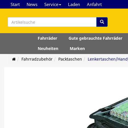
Start
News
Service
Laden
Anfahrt
Fahrräder
Gute gebrauchte Fahrräder
Neuheiten
Marken
Fahrradzubehör
Packtaschen
Lenkertaschen/Hand