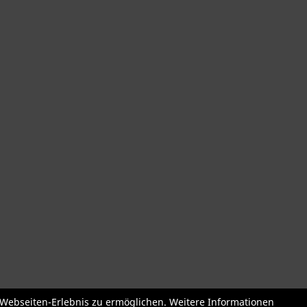
der
Roller + Laufräder
Fahrradzubehör
Fahrradteile
Bekleidu
e Webseiten-Erlebnis zu ermöglichen. Weitere Informationen