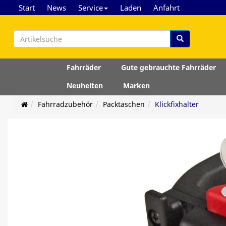
Start
News
Service
Laden
Anfahrt
Fahrräder
Gute gebrauchte Fahrräder
Neuheiten
Marken
Fahrradzubehör
Packtaschen
Klickfixhalter