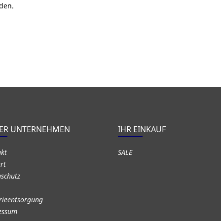
den.
ER UNTERNEHMEN
IHR EINKAUF
akt
SALE
rt
schutz
rieentsorgung
essum