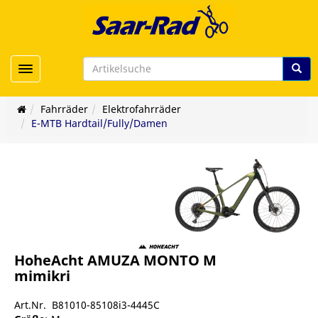
Toggle navigation
Fahrräder
Elektrofahrräder
E-MTB Hardtail/Fully/Damen
HoheAcht AMUZA MONTO M
mimikri
er/viele
Art.Nr. B81010-85108i3-4445C