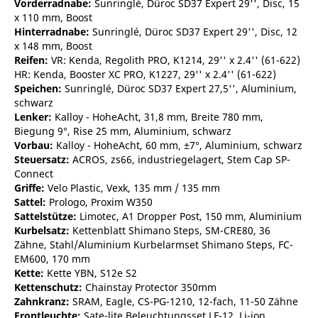
Vorderradnabe:
Sunringlé, Düroc SD37 Expert 29'', Disc, 15
x 110 mm, Boost
Hinterradnabe:
Sunringlé, Düroc SD37 Expert 29'', Disc, 12
x 148 mm, Boost
Reifen:
VR: Kenda, Regolith PRO, K1214, 29'' x 2.4'' (61-622)
HR: Kenda, Booster XC PRO, K1227, 29'' x 2.4'' (61-622)
Speichen:
Sunringlé, Düroc SD37 Expert 27,5'', Aluminium,
schwarz
Lenker:
Kalloy - HoheAcht, 31,8 mm, Breite 780 mm,
Biegung 9°, Rise 25 mm, Aluminium, schwarz
Vorbau:
Kalloy - HoheAcht, 60 mm, ±7°, Aluminium, schwarz
Steuersatz:
ACROS, zs66, industriegelagert, Stem Cap SP-
Connect
Griffe:
Velo Plastic, Vexk, 135 mm / 135 mm
Sattel:
Prologo, Proxim W350
Sattelstütze:
Limotec, A1 Dropper Post, 150 mm, Aluminium
Kurbelsatz:
Kettenblatt Shimano Steps, SM-CRE80, 36
Zähne, Stahl/Aluminium Kurbelarmset Shimano Steps, FC-
EM600, 170 mm
Kette:
Kette YBN, S12e S2
Kettenschutz:
Chainstay Protector 350mm
Zahnkranz:
SRAM, Eagle, CS-PG-1210, 12-fach, 11-50 Zähne
Frontleuchte:
Sate-lite Beleuchtungsset LF-12, Li-ion