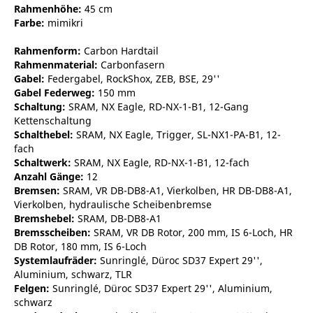
Rahmenhöhe:
45 cm
Farbe:
mimikri
Rahmenform:
Carbon Hardtail
Rahmenmaterial:
Carbonfasern
Gabel:
Federgabel, RockShox, ZEB, BSE, 29''
Gabel Federweg:
150 mm
Schaltung:
SRAM, NX Eagle, RD-NX-1-B1, 12-Gang
Kettenschaltung
Schalthebel:
SRAM, NX Eagle, Trigger, SL-NX1-PA-B1, 12-
fach
Schaltwerk:
SRAM, NX Eagle, RD-NX-1-B1, 12-fach
Anzahl Gänge:
12
Bremsen:
SRAM, VR DB-DB8-A1, Vierkolben, HR DB-DB8-A1,
Vierkolben, hydraulische Scheibenbremse
Bremshebel:
SRAM, DB-DB8-A1
Bremsscheiben:
SRAM, VR DB Rotor, 200 mm, IS 6-Loch, HR
DB Rotor, 180 mm, IS 6-Loch
Systemlaufräder:
Sunringlé, Düroc SD37 Expert 29'',
Aluminium, schwarz, TLR
Felgen:
Sunringlé, Düroc SD37 Expert 29'', Aluminium,
schwarz