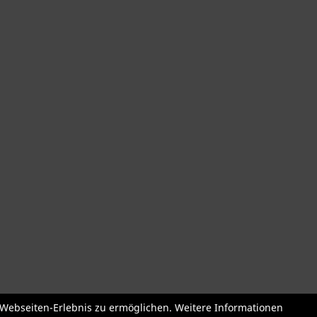
der
Roller + Laufräder
Fahrradzubehör
Fahrradteile
Bekleidu
e Webseiten-Erlebnis zu ermöglichen. Weitere Informationen