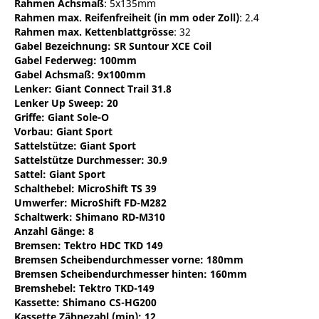
Rahmen Achsmaß
: 5x135mm
Rahmen max. Reifenfreiheit (in mm oder Zoll)
: 2.4
Rahmen max. Kettenblattgrösse
: 32
Gabel Bezeichnung: SR Suntour XCE Coil
Gabel Federweg
: 100mm
Gabel Achsmaß
: 9x100mm
Lenker: Giant Connect Trail 31.8
Lenker Up Sweep
: 20
Griffe: Giant Sole-O
Vorbau: Giant Sport
Sattelstütze: Giant Sport
Sattelstütze Durchmesser
: 30.9
Sattel: Giant Sport
Schalthebel: MicroShift TS 39
Umwerfer: MicroShift FD-M282
Schaltwerk: Shimano RD-M310
Anzahl Gänge
: 8
Bremsen: Tektro HDC TKD 149
Bremsen Scheibendurchmesser vorne
: 180mm
Bremsen Scheibendurchmesser hinten
: 160mm
Bremshebel: Tektro TKD-149
Kassette: Shimano CS-HG200
Kassette Zähnezahl (min)
: 12