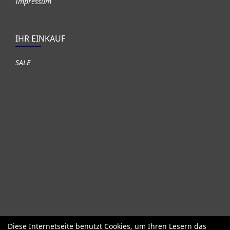
Impressum
IHR EINKAUF
SALE
Diese Internetseite benutzt Cookies, um Ihren Lesern das
Fahrräder
Gute gebrauchte Fahrräder
Roller + Laufräder