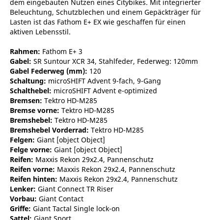
dem eingebauten Nutzen eines Citybikes. Mit integrierter
Beleuchtung, Schutzblechen und einem Gepäckträger für
Lasten ist das Fathom E+ EX wie geschaffen für einen
aktiven Lebensstil.
Rahmen:
Fathom E+ 3
Gabel:
SR Suntour XCR 34, Stahlfeder, Federweg: 120mm
Gabel Federweg (mm):
120
Schaltung:
microSHIFT Advent 9-fach, 9-Gang
Schalthebel:
microSHIFT Advent e-optimized
Bremsen:
Tektro HD-M285
Bremse vorne:
Tektro HD-M285
Bremshebel:
Tektro HD-M285
Bremshebel Vorderrad:
Tektro HD-M285
Felgen:
Giant [object Object]
Felge vorne:
Giant [object Object]
Reifen:
Maxxis Rekon 29x2.4, Pannenschutz
Reifen vorne:
Maxxis Rekon 29x2.4, Pannenschutz
Reifen hinten:
Maxxis Rekon 29x2.4, Pannenschutz
Lenker:
Giant Connect TR Riser
Vorbau:
Giant Contact
Griffe:
Giant Tactal Single lock-on
Sattel:
Giant Sport