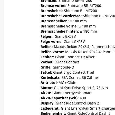
Bremsen:
Shimano BR-MT200
Bremse vorne:
Shimano BR-MT200
Bremshebel:
Shimano BL-MT200
Bremshebel Vorderrad:
Shimano BL-MT20
Bremsscheiben:
⌀ 180 mm
Bremsscheibe vorne:
⌀ 180 mm
Bremsscheibe hinten:
⌀ 180 mm
Felgen:
Giant GX03V
Felge vorne:
Giant GX03V
Reifen:
Maxxis Rekon 29x2.4, Pannenschut
Reifen vorne:
Maxxis Rekon 29x2.4, Panne
Lenker:
Giant Connect TR Riser
Vorbau:
Giant Contact
Griffe:
Giant Sole-O
Sattel:
Giant Ergo Contact Trail
Kurbelsatz:
FSA Comet, 36 Zähne
Antrieb:
KMC eGlide
Motor:
Giant SyncDrive Sport 2, 75 Nm
Akku:
Giant EnergyPak Smart
Akku-Kapazität (Wh):
430
Display:
Giant RideControl Dash 2
Ladegerät:
Giant EnergyPak Smart Charge
Bedieneinheit:
Giant RideControl Dash 2