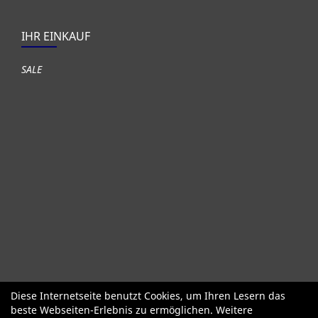
IHR EINKAUF
SALE
Diese Internetseite benutzt Cookies, um Ihren Lesern das
Fahrräder
Gute gebrauchte Fahrräder
Roller + Laufräder
beste Webseiten-Erlebnis zu ermöglichen. Weitere
Fahrradzubehör
Fahrradteile
Bekleidung Helme Schuhe