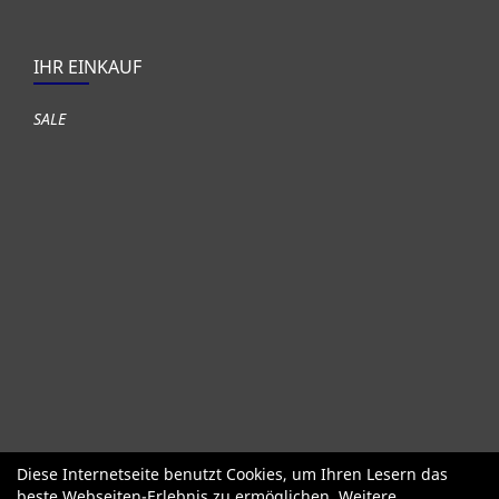
IHR EINKAUF
SALE
Diese Internetseite benutzt Cookies, um Ihren Lesern das
Fahrräder
Gute gebrauchte Fahrräder
Roller + Laufräder
beste Webseiten-Erlebnis zu ermöglichen. Weitere