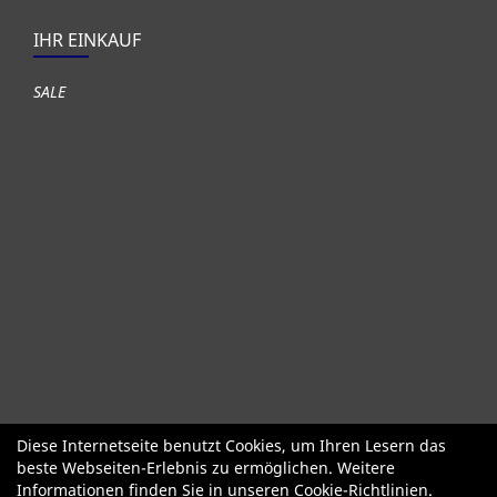
IHR EINKAUF
SALE
Diese Internetseite benutzt Cookies, um Ihren Lesern das
Fahrräder
Gute gebrauchte Fahrräder
Roller + Laufräder
beste Webseiten-Erlebnis zu ermöglichen. Weitere
Fahrradzubehör
Fahrradteile
Bekleidung Helme Schuhe
Informationen finden Sie in unseren
Cookie-Richtlinien
.