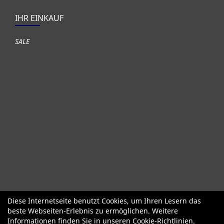
IHR EINKAUF
SALE
Diese Internetseite benutzt Cookies, um Ihren Lesern das
Fahrräder
Gute gebrauchte Fahrräder
Roller + Laufräder
beste Webseiten-Erlebnis zu ermöglichen. Weitere
Fahrradzubehör
Fahrradteile
Bekleidung Helme Schuhe
Informationen finden Sie in unseren
Cookie-Richtlinien
.