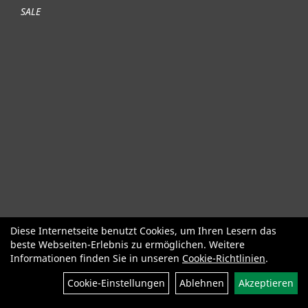
SALE
Diese Internetseite benutzt Cookies, um Ihren Lesern das
Fahrräder
Gute gebrauchte Fahrräder
Roller + Laufräder
beste Webseiten-Erlebnis zu ermöglichen. Weitere
Fahrradzubehör
Fahrradteile
Bekleidung Helme Schuhe
Informationen finden Sie in unseren
Cookie-Richtlinien
.
SALE
Neuheiten
Cookie-Einstellungen
Ablehnen
Akzeptieren