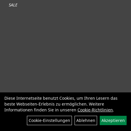
SALE
Diese Internetseite benutzt Cookies, um Ihren Lesern das
Fahrräder
Gute gebrauchte Fahrräder
Roller + Laufräder
beste Webseiten-Erlebnis zu ermöglichen. Weitere
Fahrradzubehör
Fahrradteile
Bekleidung Helme Schuhe
Informationen finden Sie in unseren
Cookie-Richtlinien
.
SALE
Neuheiten
Cookie-Einstellungen
Ablehnen
Akzeptieren