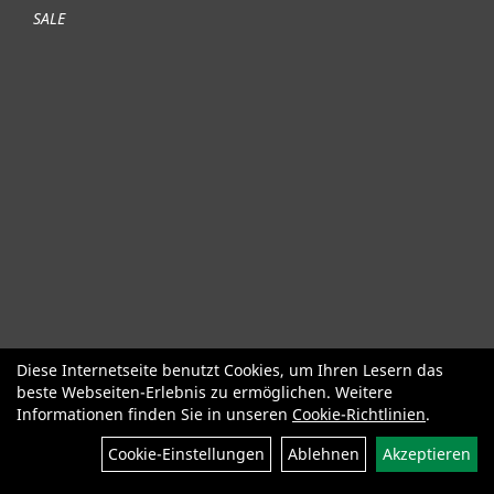
SALE
Diese Internetseite benutzt Cookies, um Ihren Lesern das
Fahrräder
Gute gebrauchte Fahrräder
Roller + Laufräder
beste Webseiten-Erlebnis zu ermöglichen. Weitere
Fahrradzubehör
Fahrradteile
Bekleidung Helme Schuhe
Informationen finden Sie in unseren
Cookie-Richtlinien
.
SALE
Neuheiten
Cookie-Einstellungen
Ablehnen
Akzeptieren