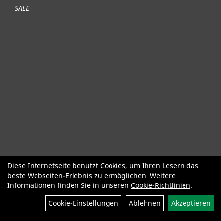
SALE
Diese Internetseite benutzt Cookies, um Ihren Lesern das
Fahrräder
Gute gebrauchte Fahrräder
Roller + Laufräder
beste Webseiten-Erlebnis zu ermöglichen. Weitere
Fahrradzubehör
Fahrradteile
Bekleidung Helme Schuhe
Informationen finden Sie in unseren
Cookie-Richtlinien
.
SALE
Neuheiten
Cookie-Einstellungen
Ablehnen
Akzeptieren