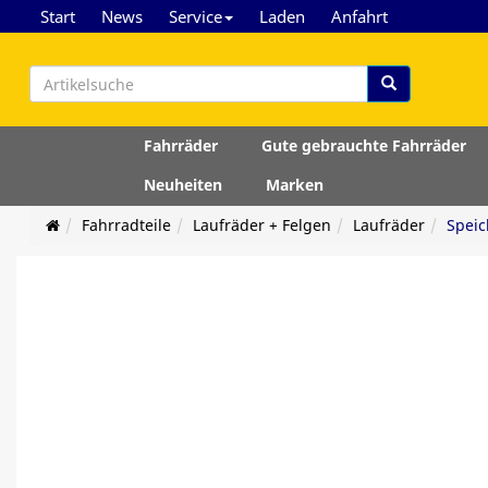
Start
News
Service
Laden
Anfahrt
Fahrräder
Gute gebrauchte Fahrräder
Neuheiten
Marken
Fahrradteile
Laufräder + Felgen
Laufräder
Spei