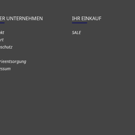
ER UNTERNEHMEN
IHR EINKAUF
akt
SALE
rt
schutz
rieentsorgung
essum