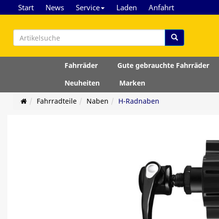
Start
News
Service
Laden
Anfahrt
Fahrräder
Gute gebrauchte Fahrräder
Neuheiten
Marken
Fahrradteile
Naben
H-Radnaben