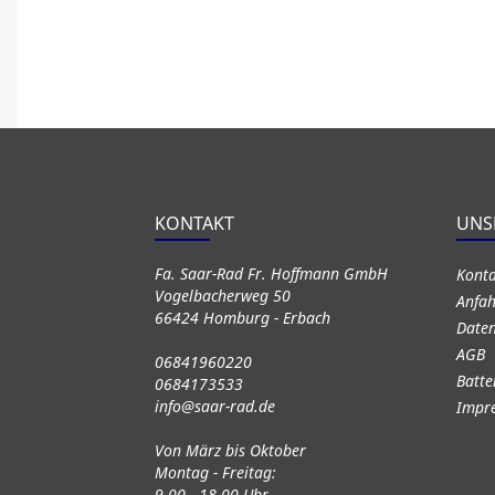
KONTAKT
UNS
Fa. Saar-Rad Fr. Hoffmann GmbH
Kont
Vogelbacherweg 50
Anfah
66424 Homburg - Erbach
Daten
AGB
06841960220
Batte
0684173533
info@saar-rad.de
Impr
Von März bis Oktober
Montag - Freitag:
9.00 - 18.00 Uhr