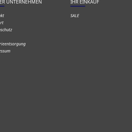
ER UNTERNEHMEN
IHR EINKAUF
akt
SALE
rt
schutz
rieentsorgung
essum