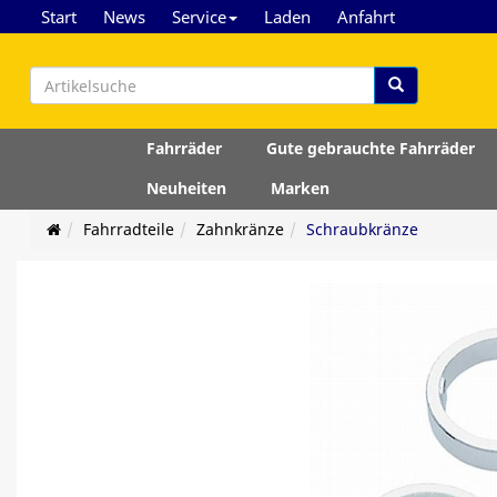
Start
News
Service
Laden
Anfahrt
Fahrräder
Gute gebrauchte Fahrräder
Neuheiten
Marken
Fahrradteile
Zahnkränze
Schraubkränze