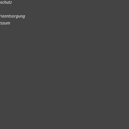
schutz
rieentsorgung
essum