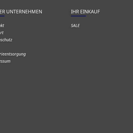
ER UNTERNEHMEN
IHR EINKAUF
akt
SALE
rt
schutz
rieentsorgung
essum