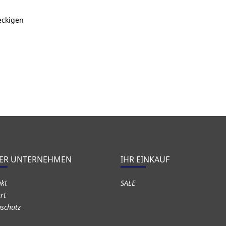
eckigen
ER UNTERNEHMEN
IHR EINKAUF
akt
SALE
rt
schutz