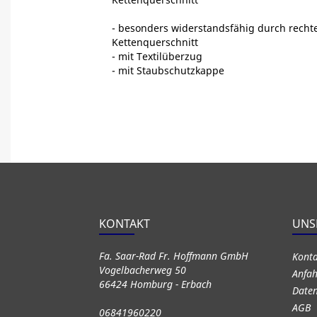
- besonders widerstandsfähig durch recht
Kettenquerschnitt
- mit Textilüberzug
- mit Staubschutzkappe
KONTAKT
UNS
Fa. Saar-Rad Fr. Hoffmann GmbH
Kont
Vogelbacherweg 50
Anfah
66424 Homburg - Erbach
Daten
AGB
06841960220