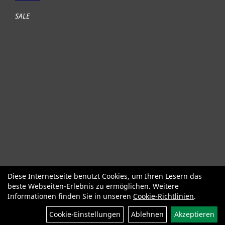
SALE
Diese Internetseite benutzt Cookies, um Ihren Lesern das
Fahrräder
Gute gebrauchte Fahrräder
Roller + Laufräder
beste Webseiten-Erlebnis zu ermöglichen. Weitere
Fahrradzubehör
Fahrradteile
Bekleidung Helme Schuhe
Informationen finden Sie in unseren
Cookie-Richtlinien
.
SALE
Neuheiten
Cookie-Einstellungen
Ablehnen
Akzeptieren