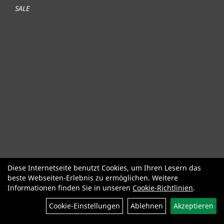
SALE
Diese Internetseite benutzt Cookies, um Ihren Lesern das
Fahrräder
Gute gebrauchte Fahrräder
Roller + Laufräder
beste Webseiten-Erlebnis zu ermöglichen. Weitere
Fahrradzubehör
Fahrradteile
Bekleidung Helme Schuhe
Informationen finden Sie in unseren
Cookie-Richtlinien
.
SALE
Neuheiten
Cookie-Einstellungen
Ablehnen
Akzeptieren