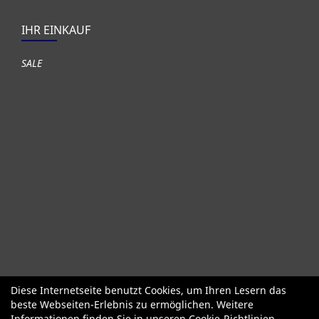
IHR EINKAUF
SALE
Diese Internetseite benutzt Cookies, um Ihren Lesern das
Fahrräder
Gute gebrauchte Fahrräder
Roller + Laufräder
beste Webseiten-Erlebnis zu ermöglichen. Weitere
Fahrradzubehör
Fahrradteile
Bekleidung Helme Schuhe
Informationen finden Sie in unseren
Cookie-Richtlinien
.