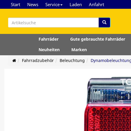
Start
News
Service
Laden
Anfahrt
Fahrräder
Gute gebrauchte Fahrräder
Neuheiten
Marken
Fahrradzubehör
Beleuchtung
Dynamobeleuchtun