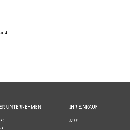
.
 und
ER UNTERNEHMEN
IHR EINKAUF
akt
SALE
rt