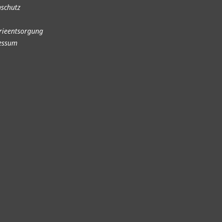
schutz
rieentsorgung
essum