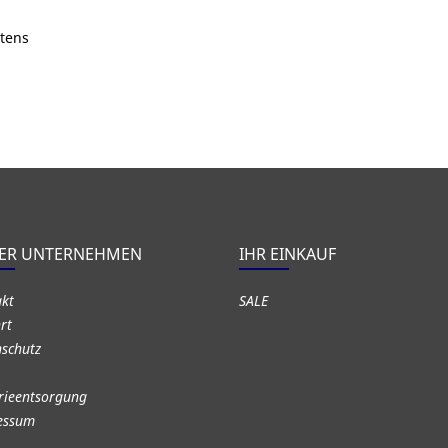
ltens
ER UNTERNEHMEN
IHR EINKAUF
akt
SALE
rt
schutz
rieentsorgung
essum