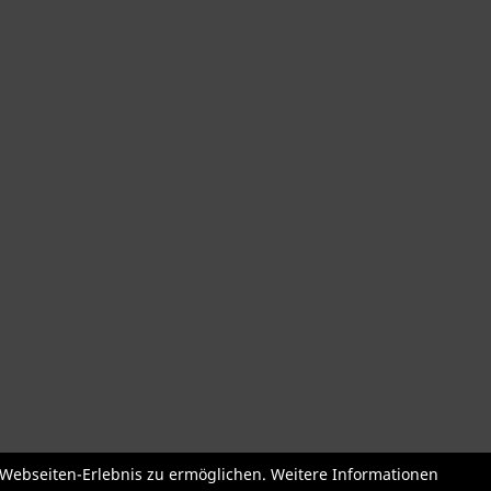
der
Roller + Laufräder
Fahrradzubehör
Fahrradteile
Bekleidu
e Webseiten-Erlebnis zu ermöglichen. Weitere Informationen