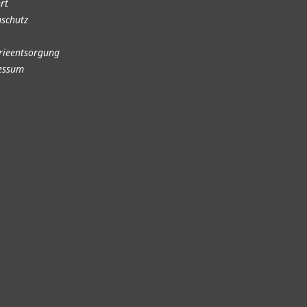
rt
schutz
rieentsorgung
essum