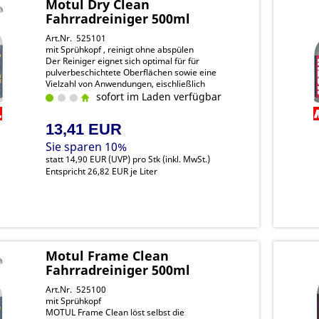
Motul Dry Clean
Fahrradreiniger 500ml
Art.Nr. 525101
mit Sprühkopf , reinigt ohne abspülen
Der Reiniger eignet sich optimal für für
pulverbeschichtete Oberflächen sowie eine
Vielzahl von Anwendungen, eischließlich
empfindlicher Materialen wie Kohlefaser,
sofort im Laden verfügbar
Chrom und Kunststoffe biologisch abbaubarer
Reiniger
13,41 EUR
Sie sparen 10%
statt
14,90 EUR
(
UVP
) pro Stk (inkl. MwSt.)
Entspricht 26,82 EUR je Liter
Motul Frame Clean
Fahrradreiniger 500ml
Art.Nr. 525100
mit Sprühkopf
MOTUL Frame Clean löst selbst die