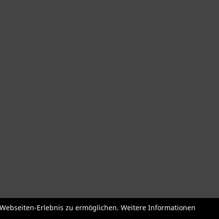
der
Roller + Laufräder
Fahrradzubehör
Fahrradteile
Bekleidu
e Webseiten-Erlebnis zu ermöglichen. Weitere Informationen