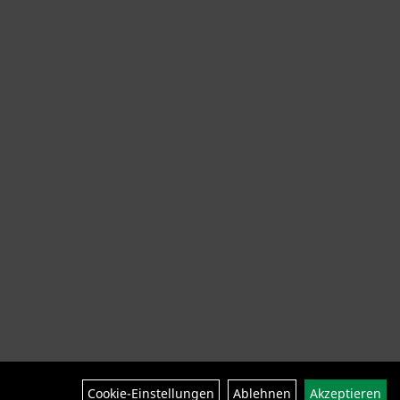
ng Helme Schuhe
SALE
Neuheiten
Cookie-Einstellungen
Ablehnen
Akzeptieren