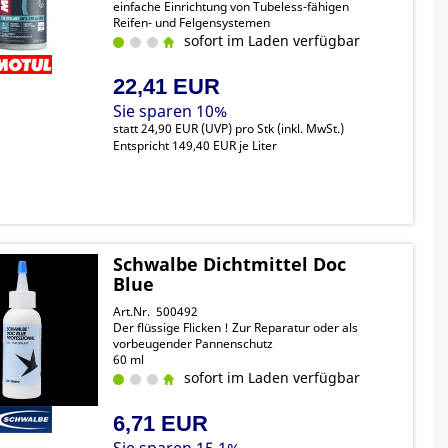
einfache Einrichtung von Tubeless-fähigen
Reifen- und Felgensystemen
Die Dichtmilch kann kleine bis mittlere
sofort im Laden verfügbar
Durchstiche effektiv und dauerhaft abdichten,
ohne zu verklumpen
22,41 EUR
Sie sparen 10%
statt
24,90 EUR
(
UVP
) pro Stk (inkl. MwSt.)
Entspricht 149,40 EUR je Liter
Schwalbe Dichtmittel Doc
Blue
Art.Nr. 500492
Der flüssige Flicken ! Zur Reparatur oder als
vorbeugender Pannenschutz
60 ml
sofort im Laden verfügbar
6,71 EUR