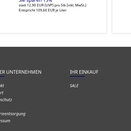
Sie sparen 15%
statt
12,90 EUR
(
UVP
) pro Stk (inkl. MwSt.)
Entspricht 109,60 EUR je Liter
ER UNTERNEHMEN
IHR EINKAUF
akt
SALE
rt
schutz
rieentsorgung
essum