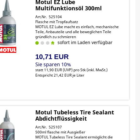
Motul EZ Lube
Multifunktionsöl 300ml
Art.Nr. 525104
Flasche mit Tropfaufsatz
MOTUL EZ Lube macht es einfach, mechanische
Teile, Anbauteile und alle beweglichen Teile
gründlich zu schmieren
Das Schmiermittel bringt einen Schutzfilm vor
sofort im Laden verfügbar
Korrosion mit, beugt Feuchtigkeit und Festsitzen
vor und ist dabei vollständig biologisch abbaubar
10,71 EUR
Sie sparen 10%
statt
11,90 EUR
(
UVP
) pro Stk (inkl. MwSt.)
Entspricht 21,42 EUR je Liter
Motul Tubeless Tire Sealant
Abdichtflüssigkeit
Art.Nr. 525107
500ml flasche mit Ausgießer
MOTUL Tubeless Tire Sealant ermöglicht die