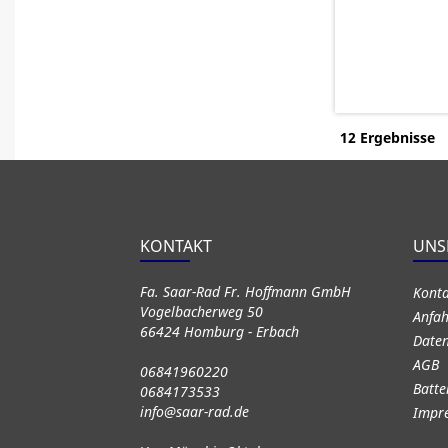
12 Ergebnisse
KONTAKT
UNS
Fa. Saar-Rad Fr. Hoffmann GmbH
Kont
Vogelbacherweg 50
Anfah
66424 Homburg - Erbach
Daten
AGB
06841960220
Batte
0684173533
info@saar-rad.de
Impr