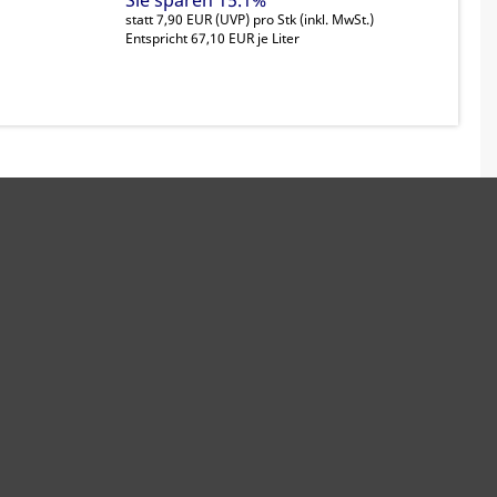
Sie sparen 15.1%
statt
7,90 EUR
(
UVP
) pro Stk (inkl. MwSt.)
Entspricht 67,10 EUR je Liter