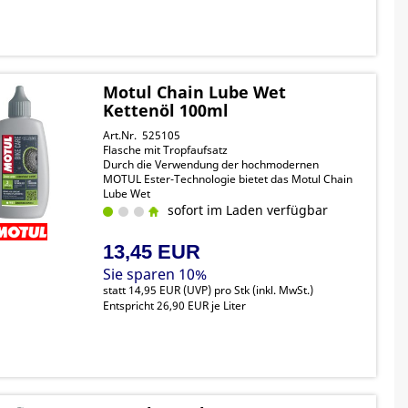
Motul Chain Lube Wet
Kettenöl 100ml
Art.Nr. 525105
Flasche mit Tropfaufsatz
Durch die Verwendung der hochmodernen
MOTUL Ester-Technologie bietet das Motul Chain
Lube Wet
den höchsten Standard für die Schmierung von
sofort im Laden verfügbar
Fahrradketten und Antriebssträngen, die unter
nassen Bedingungen verwendet werden, und ist
13,45 EUR
dabei vollständig biologisch abbaubar
Sie sparen 10%
statt
14,95 EUR
(
UVP
) pro Stk (inkl. MwSt.)
Entspricht 26,90 EUR je Liter