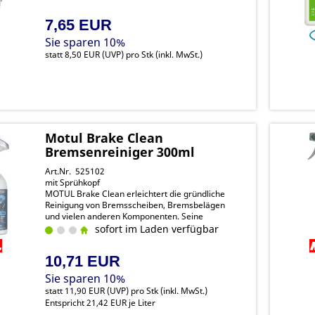
7,65 EUR
Sie sparen 10%
statt
8,50 EUR
(
UVP
) pro Stk (inkl. MwSt.)
Motul Brake Clean
Bremsenreiniger 300ml
Art.Nr. 525102
mit Sprühkopf
MOTUL Brake Clean erleichtert die gründliche
Reinigung von Bremsscheiben, Bremsbelägen
und vielen anderen Komponenten. Seine
vollständig biologisch abbaubare Formel ist frei
sofort im Laden verfügbar
von Lösungsmitteln, ohne
dabei Kompromisse bei der Reinigungsleistung
10,71 EUR
einzugehen
Sie sparen 10%
statt
11,90 EUR
(
UVP
) pro Stk (inkl. MwSt.)
Entspricht 21,42 EUR je Liter