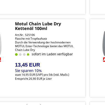
Motul Chain Lube Dry
Kettenöl 100ml
Art.Nr. 525106
Flasche mit Tropfaufsatz
Durch die Verwendung der hochmodernen
MOTUL Ester-Technologie bietet das MOTUL
Chain Lube Dry
die höchsten Schmierstandards für
sofort im Laden verfügbar
Fahrradketten und Antriebsstränge, die unter
trockenen Bedingungen verwendet werden, und
13,45 EUR
ist dabei vollständig biologisch abbaubar
Sie sparen 10%
statt
14,95 EUR
(
UVP
) pro Stk (inkl. MwSt.)
Entspricht 26,90 EUR je Liter