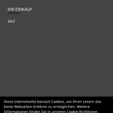
IHR EINKAUF
SALE
Diese Internetseite benutzt Cookies, um Ihren Lesern das
Fahrräder
Gute gebrauchte Fahrräder
Roller + Laufräder
beste Webseiten-Erlebnis zu ermöglichen. Weitere
Fahrradzubehör
Fahrradteile
Bekleidung Helme Schuhe
Informationen finden Sie in unseren
Cookie-Richtlinien
.