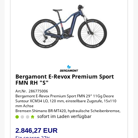
Bergamont E-Revox Premium Sport
FMN RH "S"
Art.Nr. 286775006
Bergamont E-Revox Premium Sport FMN 29" 11Gg Deore
Suntour XCM34 LO, 120 mm, einstellbare Zugstufe, 15x110
mm Achse
Bremsen Shimano BR-MT420, hydraulische Scheibenbremse,
4-Kolben
sofort im Laden verfügbar
Bremshebel Shimano BL-MT4100, hydraulische
Scheibenbremse
2.846,27 EUR
Bosch LED Remote
Powertube Akku 750Wh