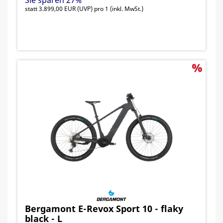
Sie sparen 27%
Gewicht 26,4 Kg
statt
3.899,00 EUR
(
UVP
) pro 1 (inkl. MwSt.)
Zulässiges Gesamtgewicht 135,0 kg
Bergamont E-Revox Sport 10 - flaky
black - L