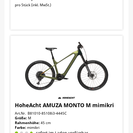
pro Stück (inkl. MwSt.)
HoheAcht AMUZA MONTO M mimikri
Art.Nr. B81010-85108i3-4445C
Größe:
M
Rahmenhöhe:
45 cm
Farbe:
mimikri
sofort im Laden verfügbar