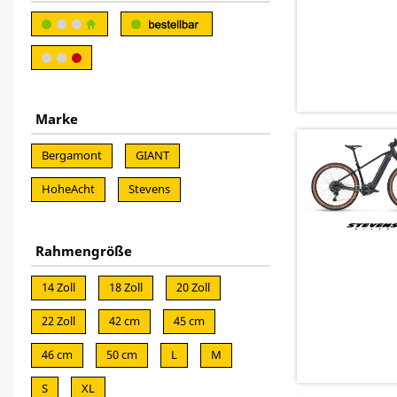
Marke
Bergamont
GIANT
HoheAcht
Stevens
Rahmengröße
14 Zoll
18 Zoll
20 Zoll
22 Zoll
42 cm
45 cm
46 cm
50 cm
L
M
S
XL