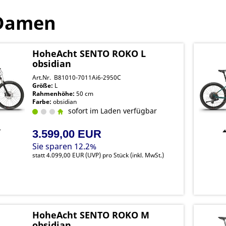
/Damen
HoheAcht SENTO ROKO L
obsidian
Art.Nr. B81010-7011Ai6-2950C
Größe:
L
Rahmenhöhe:
50 cm
Farbe:
obsidian
sofort im Laden verfügbar
3.599,00 EUR
Sie sparen 12.2%
statt
4.099,00 EUR
(
UVP
) pro Stück (inkl. MwSt.)
HoheAcht SENTO ROKO M
obsidian