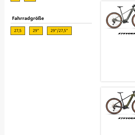
Fahrradgröße
27,5
29"
29"/27,5"