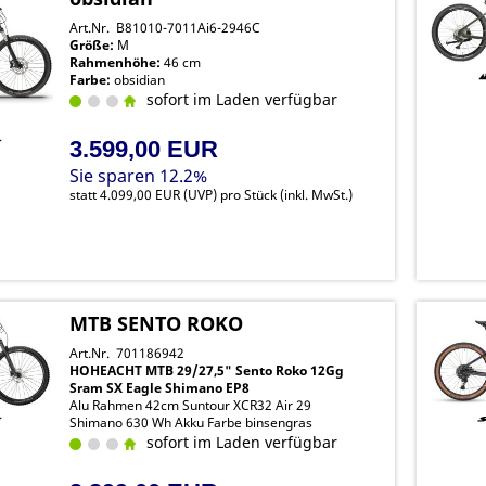
Art.Nr. B81010-7011Ai6-2946C
Größe:
M
Rahmenhöhe:
46 cm
Farbe:
obsidian
sofort im Laden verfügbar
3.599,00 EUR
Sie sparen 12.2%
statt
4.099,00 EUR
(
UVP
) pro Stück (inkl. MwSt.)
MTB SENTO ROKO
Art.Nr. 701186942
HOHEACHT MTB 29/27,5" Sento Roko 12Gg
Sram SX Eagle Shimano EP8
Alu Rahmen 42cm Suntour XCR32 Air 29
Shimano 630 Wh Akku Farbe binsengras
sofort im Laden verfügbar