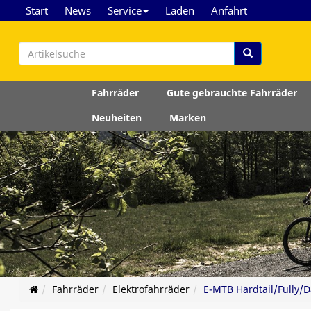
Start
News
Service
Laden
Anfahrt
Fahrräder
Gute gebrauchte Fahrräder
Neuheiten
Marken
Fahrräder
Elektrofahrräder
E-MTB Hardtail/Fully/