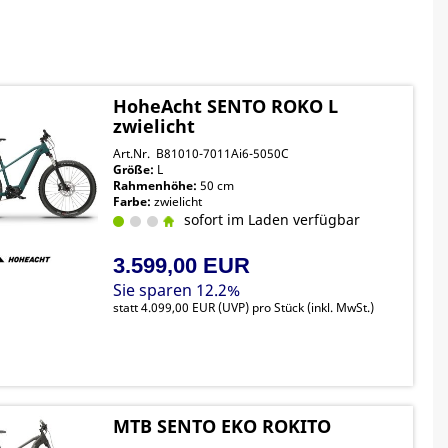
HoheAcht SENTO ROKO L
zwielicht
Art.Nr. B81010-7011Ai6-5050C
Größe:
L
Rahmenhöhe:
50 cm
Farbe:
zwielicht
sofort im Laden verfügbar
3.599,00 EUR
Sie sparen 12.2%
statt
4.099,00 EUR
(
UVP
) pro Stück (inkl. MwSt.)
MTB SENTO EKO ROKITO