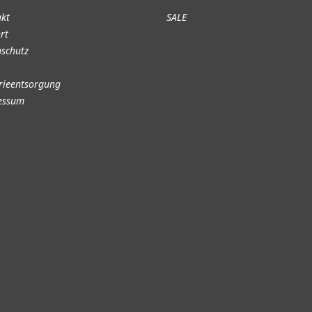
akt
SALE
rt
schutz
rieentsorgung
essum