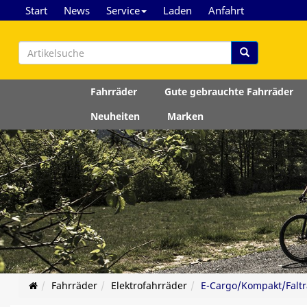
Start
News
Service
Laden
Anfahrt
Fahrräder
Gute gebrauchte Fahrräder
Neuheiten
Marken
Fahrräder
Elektrofahrräder
E-Cargo/Kompakt/Falträ