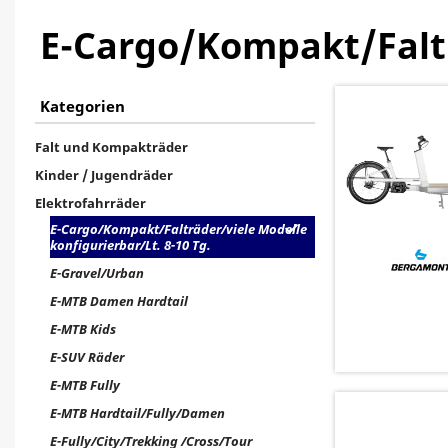
E-Cargo/Kompakt/Falträ
Kategorien
Falt und Kompakträder
Kinder / Jugendräder
Elektrofahrräder
E-Cargo/Kompakt/Falträder/viele Modelle
konfigurierbar/Lt. 8-10 Tg.
E-Gravel/Urban
E-MTB Damen Hardtail
E-MTB Kids
E-SUV Räder
E-MTB Fully
E-MTB Hardtail/Fully/Damen
E-Fully/City/Trekking /Cross/Tour