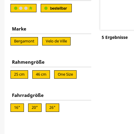
Marke
5 Ergebnisse
Bergamont
Velo de Ville
Rahmengröße
25 cm
46 cm
One Size
Fahrradgröße
16"
20"
26"