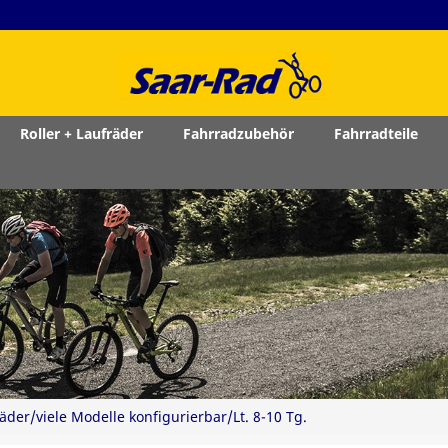
Roller + Laufräder
Fahrradzubehör
Fahrradteile
der/viele Modelle konfigurierbar/Lt. 8-10 Tg.