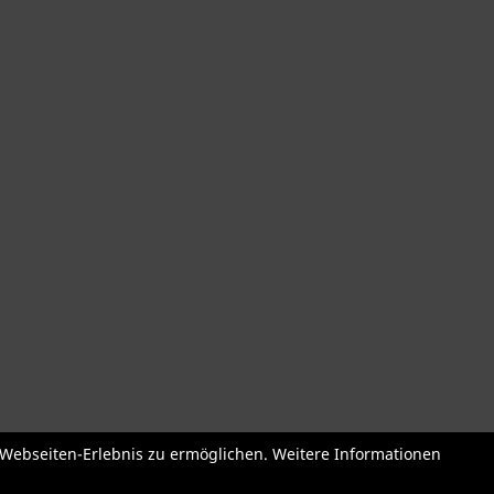
der
Roller + Laufräder
Fahrradzubehör
Fahrradteile
Bekleidu
e Webseiten-Erlebnis zu ermöglichen. Weitere Informationen